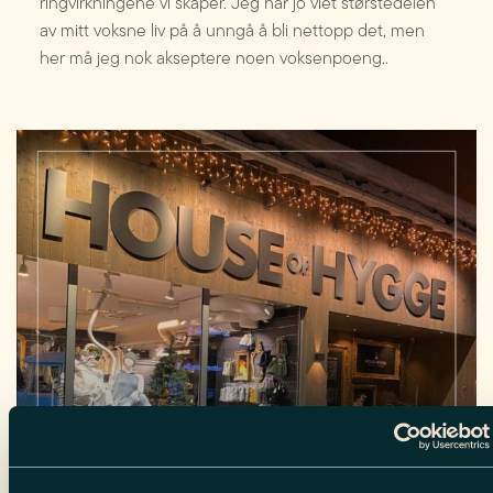
ringvirkningene vi skaper. Jeg har jo viet størstedelen
av mitt voksne liv på å unngå å bli nettopp det, men
her må jeg nok akseptere noen voksenpoeng..