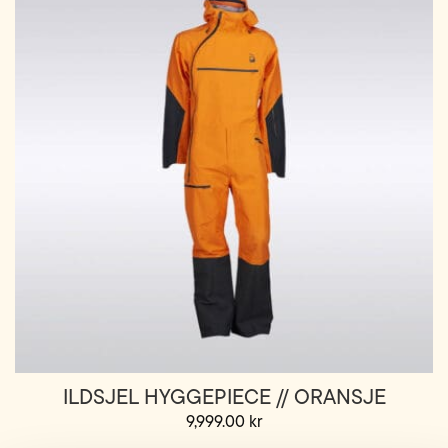
varianter.
Alternativene
kan
velges
på
produktsiden
ILDSJEL HYGGEPIECE // ORANSJE
9,999.00
kr
Dette