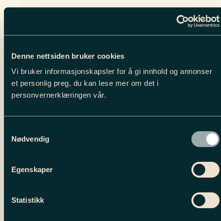
produktet
har
flere
varianter.
Alternativene
Denne nettsiden bruker cookies
kan
velges
Vi bruker informasjonskapsler for å gi innhold og annonser
på
et personlig preg, du kan lese mer om det i
produktsiden
personvernerklæringen vår.
Samtykkevalg
Nødvendig
Egenskaper
Statistikk