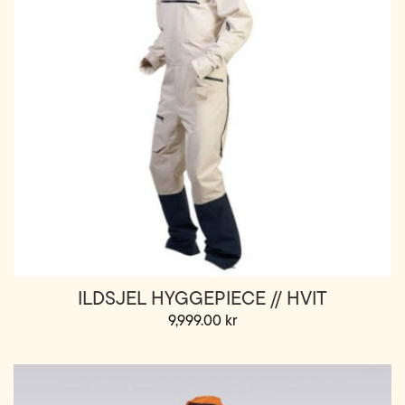
ILDSJEL HYGGEPIECE // HVIT
9,999.00
kr
Dette
produktet
har
flere