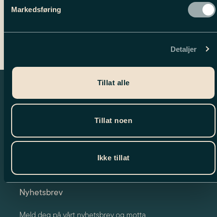
ILDSJEL HYGGEPIECE // MØRKEBLÅ,
Markedsføring
LYSEBLÅ, ORANSJE
9,999.00
kr
Dette
Detaljer
produktet
har
flere
varianter.
Tillat alle
Alternativene
kan
velges
Tillat noen
på
produktsiden
Ikke tillat
Nyhetsbrev
Meld deg på vårt nyhetsbrev og motta