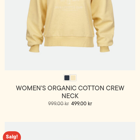
WOMEN’S ORGANIC COTTON CREW
NECK
Opprinnelig
Nåværende
999.00
kr
499.00
kr
pris
pris
Dette
var:
er:
999.00 kr.
499.00 kr.
produktet
har
flere
varianter.
Salg!