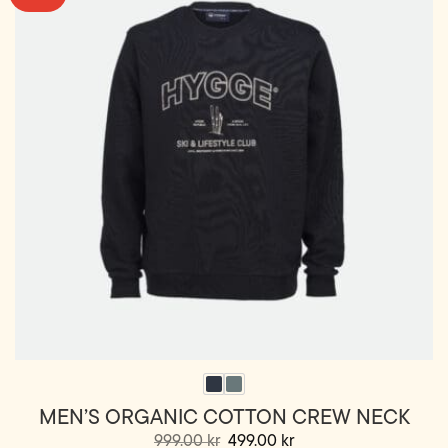
Alternativene
kan
velges
på
produktsiden
MEN’S ORGANIC COTTON CREW NECK
Opprinnelig
Nåværende
999.00
kr
499.00
kr