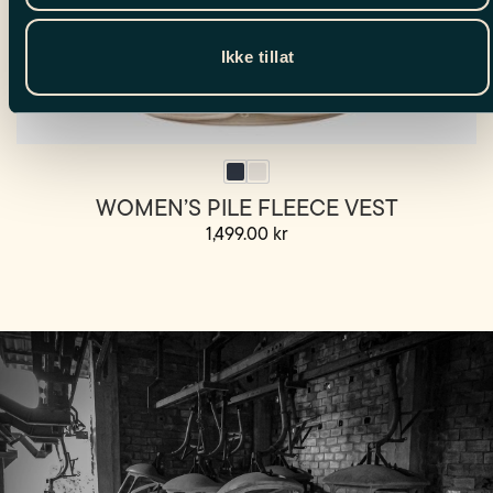
Ikke tillat
WOMEN’S PILE FLEECE VEST
1,499.00
kr
Dette
produktet
har
flere
varianter.
Alternativene
kan
velges
på
produktsiden