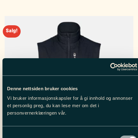
pris
pris
Dette
var:
er:
999.00 kr.
499.00 kr.
produktet
har
flere
varianter.
Salg!
Alternativene
kan
velges
på
produktsiden
Denne nettsiden bruker cookies
Vi bruker informasjonskapsler for å gi innhold og annonser
et personlig preg, du kan lese mer om det i
personvernerklæringen vår.
Samtykkevalg