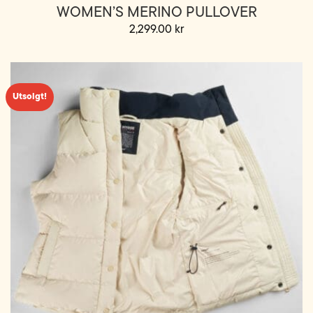
WOMEN’S MERINO PULLOVER
2,299.00
kr
Dette
produktet
har
flere
Utsolgt!
varianter.
Alternativene
kan
velges
på
produktsiden