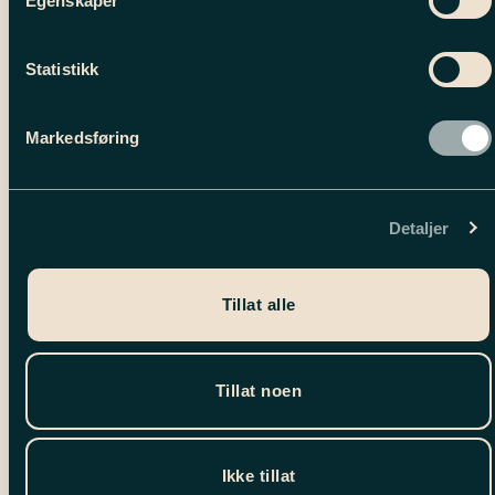
Egenskaper
899.00
kr
Dette
produktet
Statistikk
har
flere
varianter.
Markedsføring
Alternativene
kan
velges
Detaljer
på
produktsiden
Tillat alle
Tillat noen
Ikke tillat