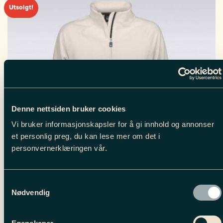
Utsolgt!
varianter.
Alternativene
kan
velges
på
produktsiden
Denne nettsiden bruker cookies
Vi bruker informasjonskapsler for å gi innhold og annonser
et personlig preg, du kan lese mer om det i
personvernerklæringen vår.
Samtykkevalg
Nødvendig
WOMEN’S CLOUD FLEECE ZIP NECK