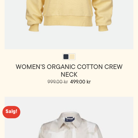
WOMEN’S ORGANIC COTTON CREW
NECK
Opprinnelig
Nåværende
999.00
kr
499.00
kr
pris
pris
Dette
var:
er:
999.00 kr.
499.00 kr.
produktet
har
flere
Salg!
varianter.
Alternativene
kan
velges