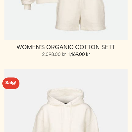
WOMEN’S ORGANIC COTTON SETT
Opprinnelig
Nåværende
2,098.00
kr
1,469.00
kr
pris
pris
var:
er:
2,098.00 kr.
1,469.00 kr.
Salg!