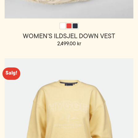
WOMEN’S ILDSJEL DOWN VEST
2,499.00
kr
Dette
produktet
har
flere
Salg!
varianter.
Alternativene
kan
velges
på
produktsiden