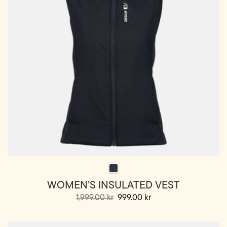
velges
på
produktsiden
WOMEN’S INSULATED VEST
Opprinnelig
Nåværende
1,999.00
kr
999.00
kr
pris
pris
Dette
var:
er:
1,999.00 kr.
999.00 kr.
produktet