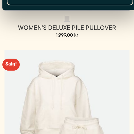
WOMEN’S DELUXE PILE PULLOVER
1,999.00
kr
Dette
produktet
har
flere
Salg!
varianter.
Alternativene
kan
velges
på
produktsiden