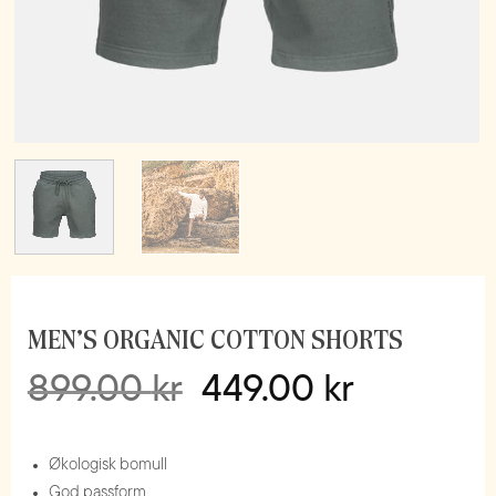
MEN’S ORGANIC COTTON SHORTS
Opprinnelig
Nåværend
899.00
kr
449.00
kr
pris
pris
var:
er:
Økologisk bomull
899.00 kr.
449.00 kr.
God passform