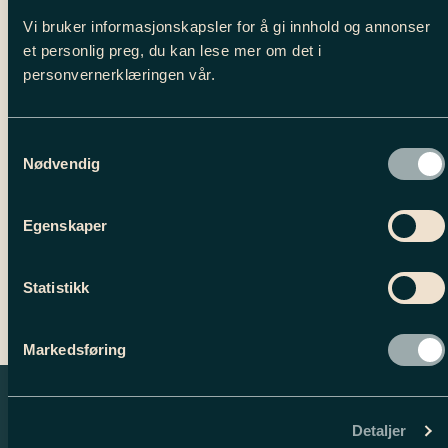
og shorts herre
,
Underdeler Herre
Vi bruker informasjonskapsler for å gi innhold og annonser
et personlig preg, du kan lese mer om det i
personvernerklæringen vår.
BESKRIVELSE
Tilleggsinformasjon
Samtykkevalg
Nødvendig
Egenskaper
Statistikk
Markedsføring
Detaljer