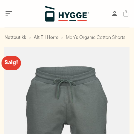
Skip
to
content
Nettbutikk
»
Alt Til Herre
»
Men’s Organic Cotton Shorts
Salg!