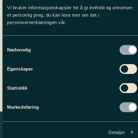
og shorts herre
,
Underdeler Herre
Vi bruker informasjonskapsler for å gi innhold og annonser
et personlig preg, du kan lese mer om det i
personvernerklæringen vår.
BESKRIVELSE
Tilleggsinformasjon
Samtykkevalg
Nødvendig
Egenskaper
Statistikk
Markedsføring
Detaljer