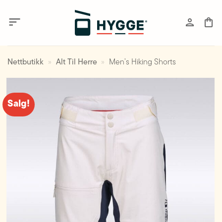
Skip
to
content
Nettbutikk
»
Alt Til Herre
»
Men’s Hiking Shorts
Salg!