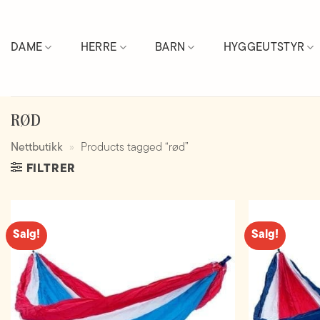
Skip
to
content
DAME
HERRE
BARN
HYGGEUTSTYR
RØD
Nettbutikk
»
Products tagged “rød”
FILTRER
Salg!
Salg!