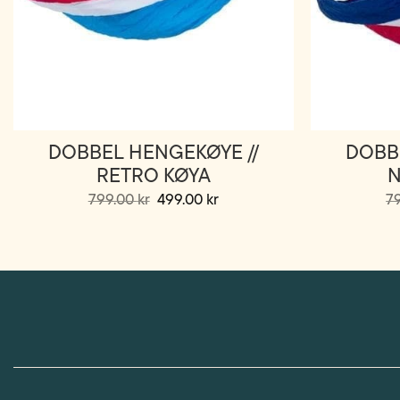
DOBBEL HENGEKØYE //
DOBB
RETRO KØYA
Opprinnelig
Nåværende
799.00
kr
499.00
kr
7
pris
pris
var:
er:
799.00 kr.
499.00 kr.