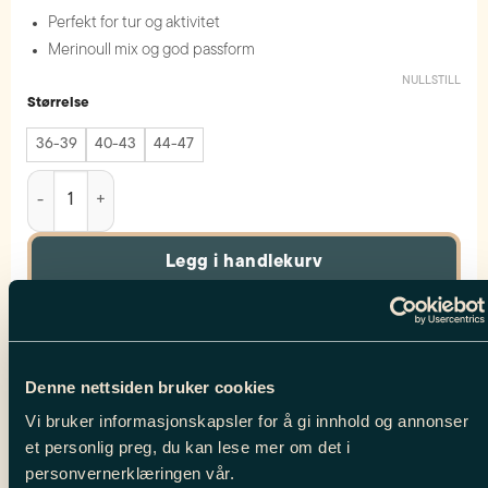
Perfekt for tur og aktivitet
Merinoull mix og god passform
NULLSTILL
Størrelse
36-39
40-43
44-47
Merinoull Sokk // Striper // Hvit, lysegrønn, gul antall
Legg i handlekurv
Produktnummer:
111524
Kategorier:
Ullsokker
,
Outlet
,
Tursokker
Denne nettsiden bruker cookies
Vi bruker informasjonskapsler for å gi innhold og annonser
BESKRIVELSE
et personlig preg, du kan lese mer om det i
personvernerklæringen vår.