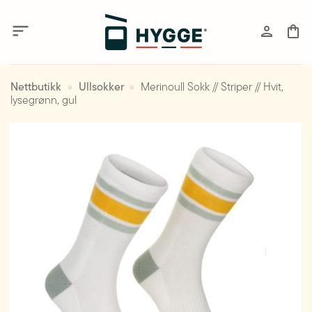
Skip
to
content
Nettbutikk
»
Ullsokker
»
Merinoull Sokk // Striper // Hvit,
lysegrønn, gul