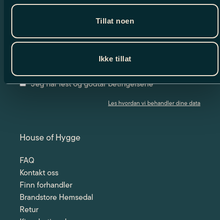
Nyhetsbrev
Tillat noen
Meld deg på vårt nyhetsbrev og motta
spennende nyheter og eksklusive tilbud.
Ikke tillat
Jeg har lest og godtar betingelsene
Les hvordan vi behandler dine data
House of Hygge
FAQ
Kontakt oss
Finn forhandler
Brandstore Hemsedal
Retur