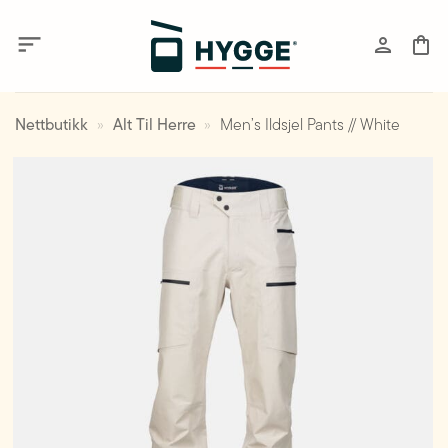
Skip
to
content
Nettbutikk
»
Alt Til Herre
»
Men’s Ildsjel Pants // White