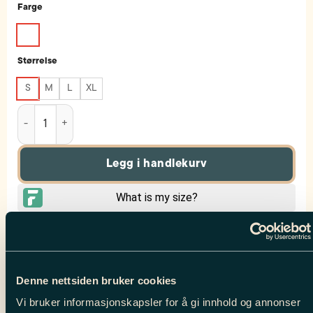
Farge
Størrelse
S
M
L
XL
Men's Ildsjel Pants // White antall
Legg i handlekurv
Produktnummer:
111478-01
Kategorier:
Alt Til Herre
,
Ildsjel® Skiwear
,
Skibukser herre
Denne nettsiden bruker cookies
Vi bruker informasjonskapsler for å gi innhold og annonser
BESKRIVELSE