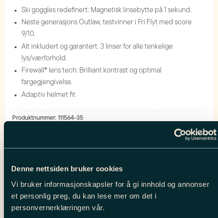
Ski goggles redefinert: Magnetisk linsebytte på 1 sekund.
Neste generasjons Outlaw, testvinner i Fri Flyt med score
9/10.
Alt inkludert og garantert. 3 linser for alle tenkelige
lys/værforhold.
Firewall® lens tech: Brilliant kontrast og optimal
fargegjengivelse.
Adaptiv helmet fit
Produktnummer:
111564-35
Kategorier:
Eyewear
,
Ski Goggles
,
Skibriller og Goggles
BESKRIVELSE
Denne nettsiden bruker cookies
Vi bruker informasjonskapsler for å gi innhold og annonser
et personlig preg, du kan lese mer om det i
Tilleggsinformasjon
personvernerklæringen vår.