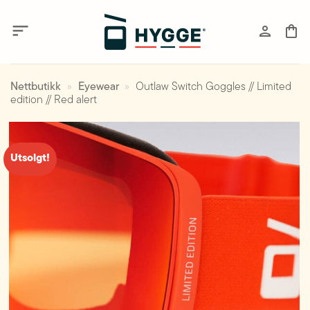
Skip
to
content
Nettbutikk
»
Eyewear
»
Outlaw Switch Goggles // Limited
edition // Red alert
Utsolgt!