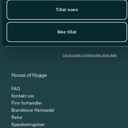
Tillat noen
Meld deg på vårt nyhetsbrev og motta
spennende nyheter og eksklusive tilbud.
Ikke tillat
Jeg har lest og godtar betingelsene
Les hvordan vi behandler dine data
House of Hygge
FAQ
Kontakt oss
Finn forhandler
Brandstore Hemsedal
Retur
Kjøpsbetingelser