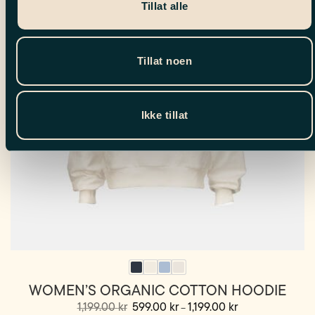
Tillat alle
Alternativene
kan
velges
på
Tillat noen
produktsiden
Ikke tillat
WOMEN’S ORGANIC COTTON HOODIE
Opprinnelig
Prisområde:
Nåværende
1,199.00
kr
599.00
kr
1,199.00
kr
–