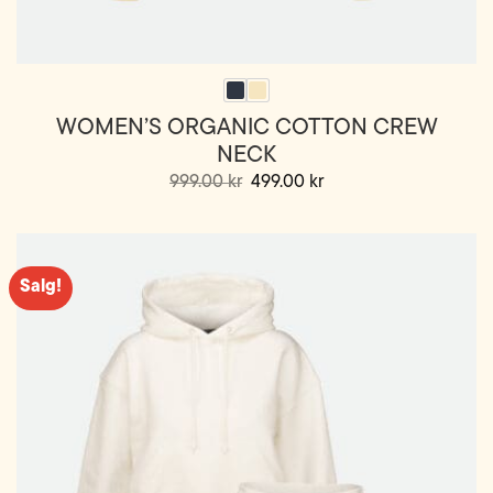
WOMEN’S ORGANIC COTTON CREW
NECK
Opprinnelig
Nåværende
999.00
kr
499.00
kr
pris
pris
Dette
var:
er:
999.00 kr.
499.00 kr.
produktet
har
flere
Salg!
varianter.
Alternativene
kan
velges
på
produktsiden