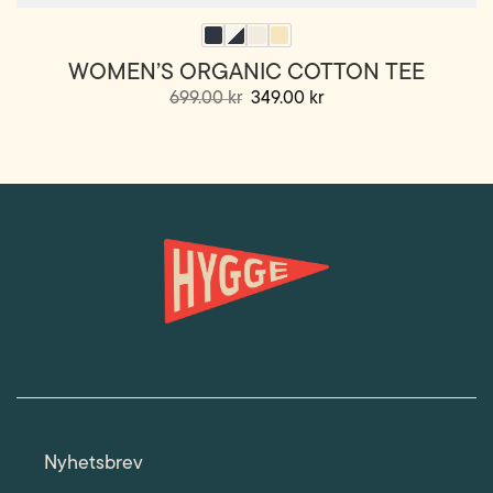
WOMEN’S ORGANIC COTTON TEE
Opprinnelig
Nåværende
699.00
kr
349.00
kr
pris
pris
Dette
var:
er:
699.00 kr.
349.00 kr.
produktet
har
flere
varianter.
Alternativene
kan
velges
på
produktsiden
Nyhetsbrev