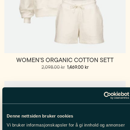
WOMEN’S ORGANIC COTTON SETT
Opprinnelig
Nåværende
2,098.00
kr
1,469.00
kr
pris
pris
var:
er:
2,098.00 kr.
1,469.00 kr.
Salg!
Denne nettsiden bruker cookies
Vi bruker informasjonskapsler for å gi innhold og annonser