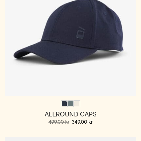
ALLROUND CAPS
Opprinnelig
Nåværende
499.00
kr
349.00
kr
pris
pris
Dette
var:
er:
499.00 kr.
349.00 kr.
produktet