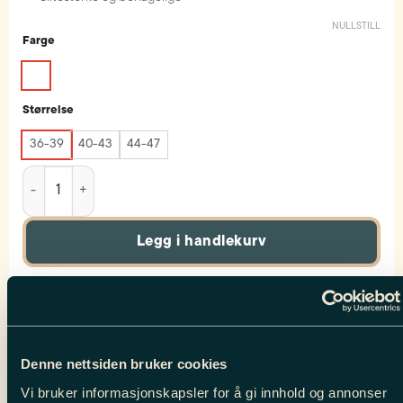
NULLSTILL
Farge
Størrelse
36-39
40-43
44-47
3pk. Cotton Sock Stripes antall
Legg i handlekurv
Produktnummer:
111780
Kategorier:
Tennisokker
,
Alt Til Dame
,
Alt Til Herre
,
Salg Dame
,
Salg Herre
,
Spring Highlights Dame
,
Spring Highlights Herre
Denne nettsiden bruker cookies
Vi bruker informasjonskapsler for å gi innhold og annonser