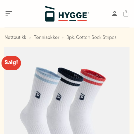
Skip
to
content
Nettbutikk
»
Tennisokker
»
3pk. Cotton Sock Stripes
Salg!