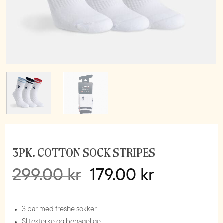
3PK. COTTON SOCK STRIPES
Opprinnelig
Nåværend
299.00
kr
179.00
kr
pris
pris
var:
er:
3 par med freshe sokker
299.00 kr.
179.00 kr.
Slitesterke og behagelige