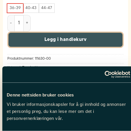
36-39
40-43
44-47
3-pack Tennis Sock // Spring Fling antall
Legg i handlekurv
Produktnummer:
111630-00
Kategori:
Tennisokker
BESKRIVELSE
Denne nettsiden bruker cookies
Vi bruker informasjonskapsler for å gi innhold og annonser
Tilleggsinformasjon
et personlig preg, du kan lese mer om det i
personvernerklæringen vår.