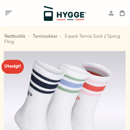
Skip
to
content
Nettbutikk
»
Tennisokker
»
3-pack Tennis Sock // Spring
Fling
Utsolgt!