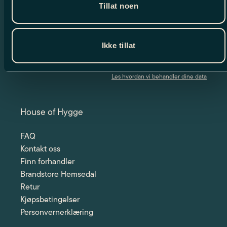
Tillat noen
spennende nyheter og eksklusive tilbud.
Ikke tillat
Jeg har lest og godtar betingelsene
Les hvordan vi behandler dine data
House of Hygge
FAQ
Kontakt oss
Finn forhandler
Brandstore Hemsedal
Retur
Kjøpsbetingelser
Personvernerklæring