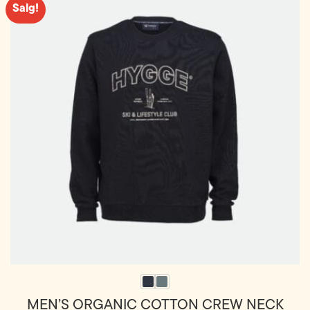
Salg!
varianter.
Alternativene
kan
velges
på
produktsiden
MEN’S ORGANIC COTTON CREW NECK