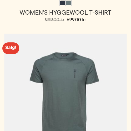
WOMEN’S HYGGEWOOL T-SHIRT
Opprinnelig
Nåværende
999.00
kr
699.00
kr
pris
pris
Dette
var:
er:
999.00 kr.
699.00 kr.
produktet
har
flere
Salg!
varianter.
Alternativene
kan
velges
på
produktsiden