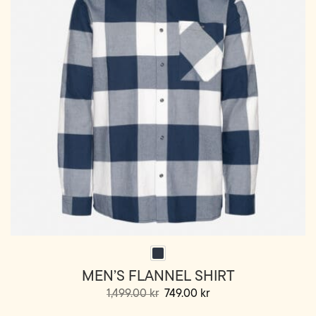
kan
velges
på
produktsiden
MEN’S FLANNEL SHIRT
Opprinnelig
Nåværende
1,499.00
kr
749.00
kr
pris
pris
Dette
var:
er: