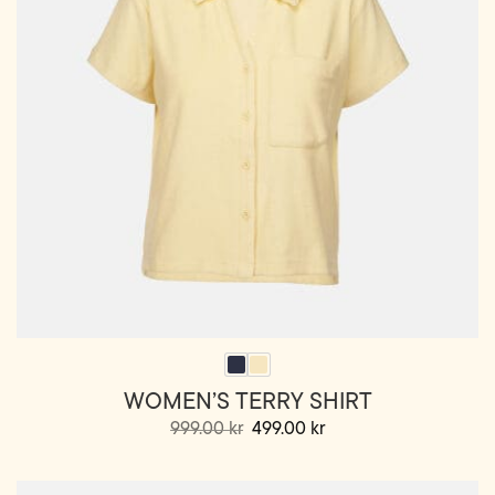
WOMEN’S TERRY SHIRT
Opprinnelig
Nåværende
999.00
kr
499.00
kr
pris
pris
Dette
var:
er:
999.00 kr.
499.00 kr.
produktet