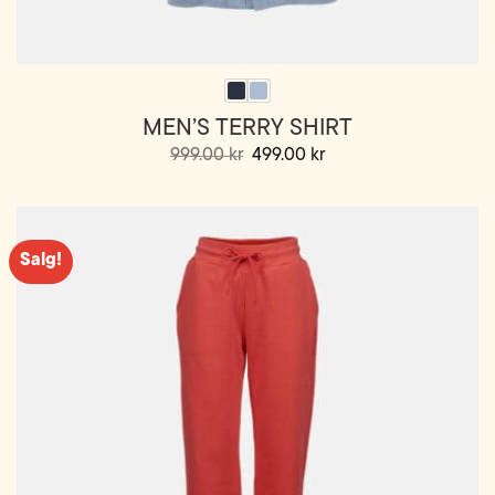
MEN’S TERRY SHIRT
Opprinnelig
Nåværende
999.00
kr
499.00
kr
pris
pris
Dette
var:
er:
999.00 kr.
499.00 kr.
produktet
har
flere
Salg!
varianter.
Alternativene
kan
velges
på
produktsiden