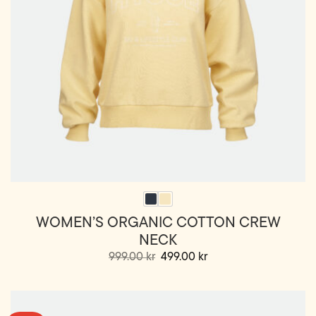
WOMEN’S ORGANIC COTTON CREW
NECK
Opprinnelig
Nåværende
999.00
kr
499.00
kr
pris
pris
Dette
var:
er:
999.00 kr.
499.00 kr.
produktet
har
flere