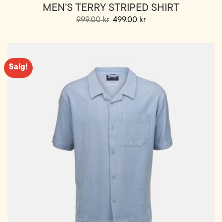
MEN’S TERRY STRIPED SHIRT
Opprinnelig
Nåværende
999.00
kr
499.00
kr
pris
pris
Dette
var:
er:
999.00 kr.
499.00 kr.
produktet
har
flere
Salg!
varianter.
Alternativene
kan
velges
på
produktsiden