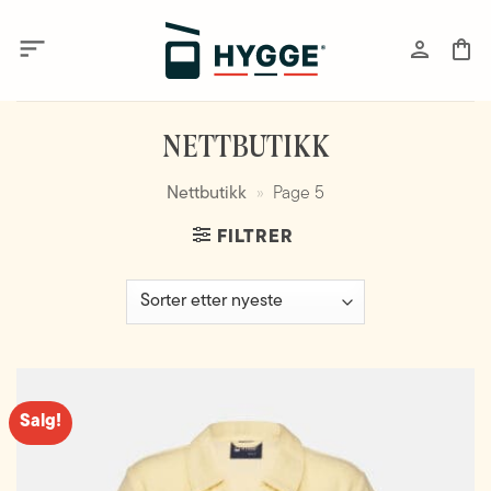
Skip
to
content
NETTBUTIKK
Nettbutikk
»
Page 5
FILTRER
Salg!