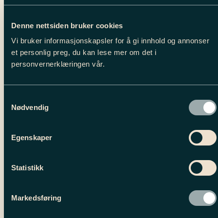
Denne nettsiden bruker cookies
Vi bruker informasjonskapsler for å gi innhold og annonser
WOMEN’S CROPPED ALLROUND SHORTS
et personlig preg, du kan lese mer om det i
Opprinnelig
Nåværende
1,899.00
kr
949.00
kr
pris
pris
personvernerklæringen vår.
Dette
var:
er:
1,899.00 kr.
949.00 kr.
produktet
har
flere
Samtykkevalg
Salg!
Nødvendig
varianter.
Alternativene
kan
Egenskaper
velges
på
produktsiden
Statistikk
Markedsføring