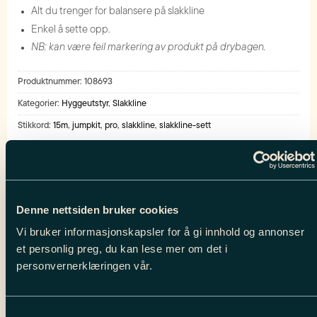
Alt du trenger for balansere på slakkline
Enkel å sette opp.
NB: kan være feil markering av produkt på drybagen.
Produktnummer:
108693
Kategorier:
Hyggeutstyr
,
Slakkline
Stikkord:
15m
,
jumpkit
,
pro
,
slakkline
,
slakkline-sett
BESKRIVELSE
Denne nettsiden bruker cookies
Tilleggsinformasjon
Vi bruker informasjonskapsler for å gi innhold og annonser
et personlig preg, du kan lese mer om det i
personvernerklæringen vår.
Samtykkevalg