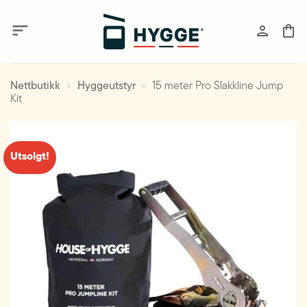
Skip
to
content
Nettbutikk
»
Hyggeutstyr
»
15 meter Pro Slakkline Jump
Kit
Utsolgt!