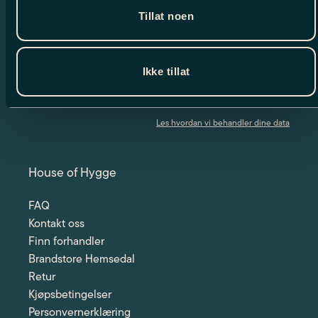
Meld deg på vårt nyhetsbrev og motta
Tillat noen
spennende nyheter og eksklusive tilbud.
Ikke tillat
Jeg har lest og godtar betingelsene
Les hvordan vi behandler dine data
House of Hygge
FAQ
Kontakt oss
Finn forhandler
Brandstore Hemsedal
Retur
Kjøpsbetingelser
Personvernerklæring