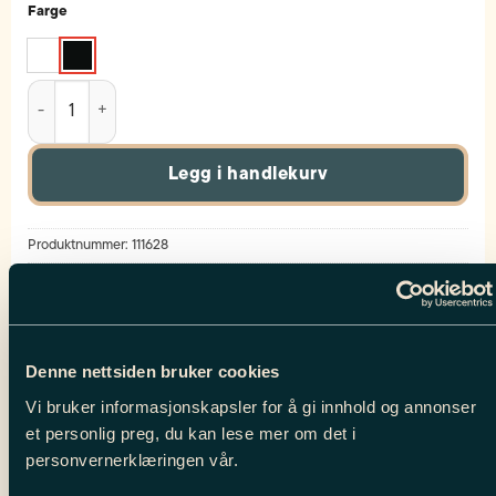
Farge
Pioneer Kids antall
Legg i handlekurv
Produktnummer:
111628
Kategorier:
Alt til barn
,
Goggles barn
,
Salg Barn
BESKRIVELSE
Denne nettsiden bruker cookies
Vi bruker informasjonskapsler for å gi innhold og annonser
Tilleggsinformasjon
et personlig preg, du kan lese mer om det i
personvernerklæringen vår.