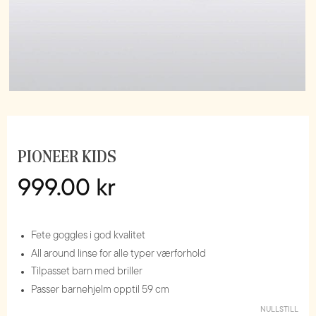
PIONEER KIDS
999.00
kr
Fete goggles i god kvalitet
All around linse for alle typer værforhold
Tilpasset barn med briller
Passer barnehjelm opptil 59 cm
NULLSTILL