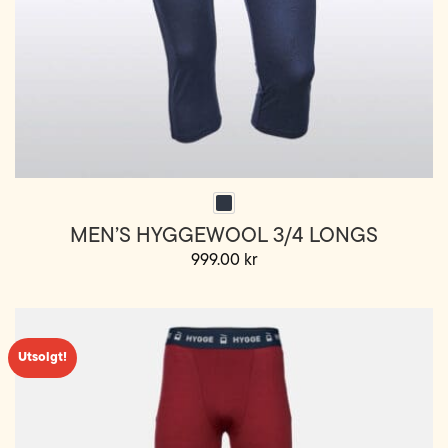
MEN’S HYGGEWOOL 3/4 LONGS
999.00
kr
Dette
produktet
har
flere
Utsolgt!
varianter.
Alternativene
kan
velges
på