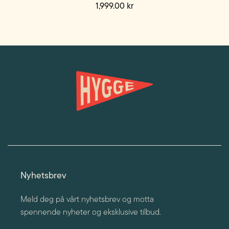
1,999.00
kr
Dette
produktet
har
flere
varianter.
Alternativene
kan
velges
på
produktsiden
Nyhetsbrev
Meld deg på vårt nyhetsbrev og motta
spennende nyheter og eksklusive tilbud.