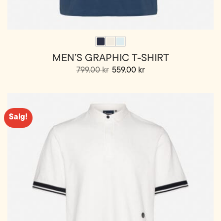
MEN’S GRAPHIC T-SHIRT
Opprinnelig
Nåværende
799.00
kr
559.00
kr
pris
pris
Dette
var:
er:
799.00 kr.
559.00 kr.
produktet
har
flere
Salg!
varianter.
Alternativene
kan
velges
på
produktsiden