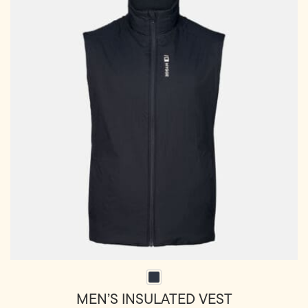
varianter.
Alternativene
kan
velges
på
produktsiden
MEN’S INSULATED VEST