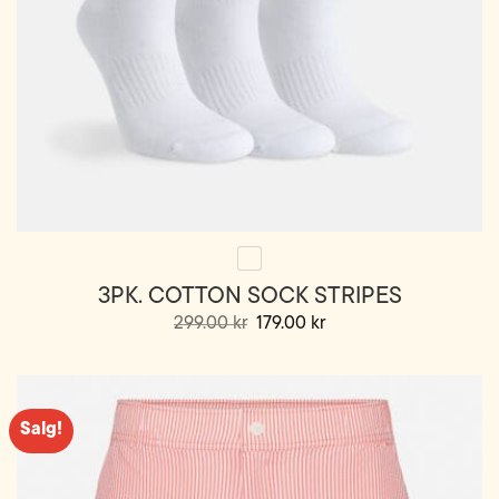
3PK. COTTON SOCK STRIPES
Opprinnelig
Nåværende
299.00
kr
179.00
kr
pris
pris
Dette
var:
er:
299.00 kr.
179.00 kr.
produktet
har
flere
Salg!
varianter.
Alternativene
kan