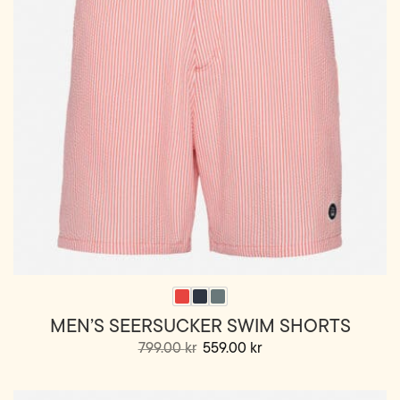
velges
på
produktsiden
MEN’S SEERSUCKER SWIM SHORTS
Opprinnelig
Nåværende
799.00
kr
559.00
kr
pris
pris
Dette
var:
er:
799.00 kr.
559.00 kr.
produktet