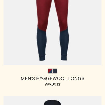
produktsiden
MEN’S HYGGEWOOL LONGS
999.00
kr
Dette
produktet
har
flere