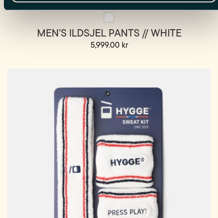
MEN’S ILDSJEL PANTS // WHITE
5,999.00
kr
Dette
produktet
har
flere
varianter.
Alternativene
kan
velges
på
produktsiden