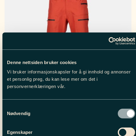
Alternativene
kan
velges
på
produktsiden
Denne nettsiden bruker cookies
Vi bruker informasjonskapsler for å gi innhold og annonser
et personlig preg, du kan lese mer om det i
personvernerklæringen vår.
Samtykkevalg
Nødvendig
MEN’S ILDSJEL PANTS // BONFIRE
Egenskaper
5,999.00
kr