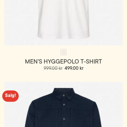
MEN’S HYGGEPOLO T-SHIRT
Opprinnelig
Nåværende
999.00
kr
499.00
kr
pris
pris
Dette
var:
er:
999.00 kr.
499.00 kr.
produktet
har
flere
Salg!
varianter.
Alternativene
kan
velges
på