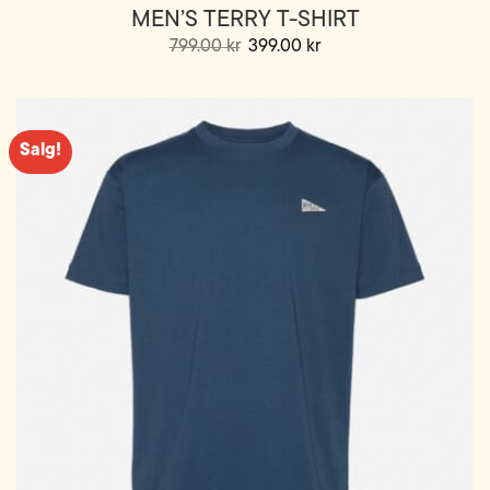
MEN’S TERRY T-SHIRT
Opprinnelig
Nåværende
799.00
kr
399.00
kr
pris
pris
Dette
var:
er:
799.00 kr.
399.00 kr.
produktet
har
flere
Salg!
varianter.
Alternativene
kan
velges
på
produktsiden